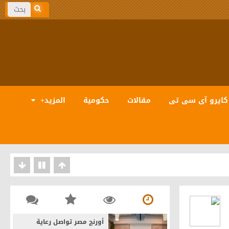
كايرو آى سى تى
مقالات
حكومية
المزيد+
بيانات والذكاء الاصطناعى
أورنچ مصر تواصل رعاية