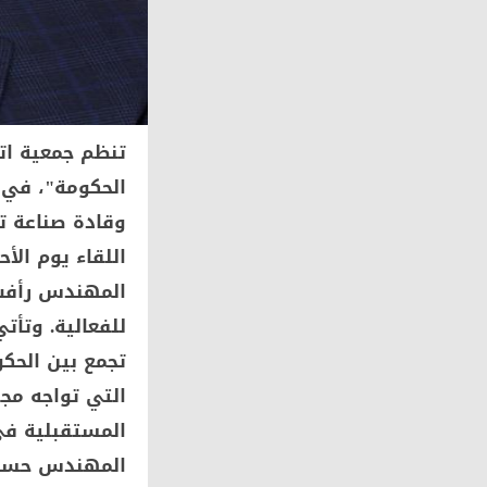
الحكومة"، في خ
وقادة صناعة تك
المهندس رأفت 
للفعالية. وتأ
تجمع بين الحك
التي تواجه مج
المستقبلية في
المهندس حسام 