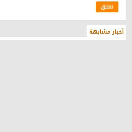
تعليق
أخبار مشابهة
أورنچ مصر تواصل رعاية
محمد عيسى رئيسًا ورامي
«إيناكتس مصر» للعام العشرين
كاطو نائبًا.. جمعية اتصال
على التوالي
تُشكل مكتبها التنفيذي ل
2026-2030
منذ 3 يوم و 1 ساعة
0
2026-07-30
0
160
116