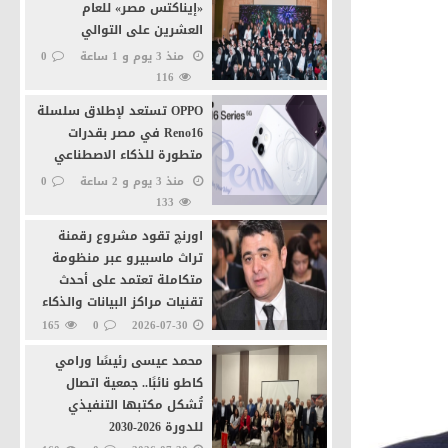
«إيناكتس مصر» للعام
العشرين على التوالي
منذ 3 يوم و 1 ساعة
0
116
ة
OPPO تستعد لإطلاق سلسلة
Reno16 في مصر بقدرات
متطورة للذكاء الاصطناعي
منذ 3 يوم و 2 ساعة
0
133
ية بالقاهرة
اورنچ تقود مشروع رقمنة
تراث ماسبيرو عبر منظومة
متكاملة تعتمد على أحدث
تقنيات مراكز البيانات والذكاء
الاصطناعى
165
0
2026-07-30
محمد عيسى رئيسًا ورامي
كاطو نائبًا.. جمعية اتصال
تُشكل مكتبها التنفيذي
للدورة 2026-2030