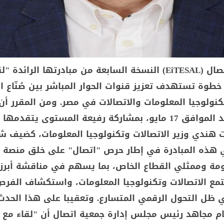
تنظم جمعية اتصال (EiTESAL) النسخة السابعة من مبادرتها الرائدة
طوة تستهدف تعزيز قنوات الحوار المباشر بين صُنّاع ال
نولوجيا المعلومات والاتصالات في مصر. ومن المقرر أن 
اللقاء يوم الأحد الموافق 17 مايو، بمشاركة رفيعة المستوى يتقدمها
هندي وزير الاتصالات وتكنولوجيا المعلومات، كضيف 
تي هذه المبادرة في إطار حرص "اتصال" على خلق منصة ت
ومة وممثلي القطاع الخاص، بما يسهم في مناقشة أبرز 
تمع الاتصالات وتكنولوجيا المعلومات، واستكشاف الفر
 ظل التحول الرقمي المتسارع. وتعقيبا على هذا الحدث 
مجاهد رئيس مجلس إدارة جمعية اتصال أن "لقاء مع ا