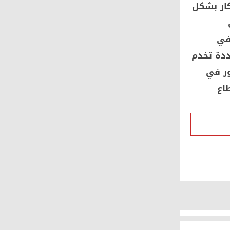
كار بشكل
في
ددة تخدم
ور في
اع