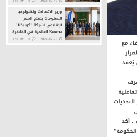
160
0
2026-07-30
وزير الاتصالات وتكنولوجيا
المعلومات يفتتح المقر
الإقليمي لشركة "كونيكتا"
Konecta العالمية في القاهرة
الجديدة
180
0
2026-07-29
 "لقاء مع
وزيرا التنمية المحلية
قرار
والاتصالات يطلقان خدمة
يُعقد
"تراخيص المحال العامة" عبر
منصة مصر الرقمية
210
0
2026-07-27
شرف
فاعلية
التحديات
ص
، أكد
لحكومة"