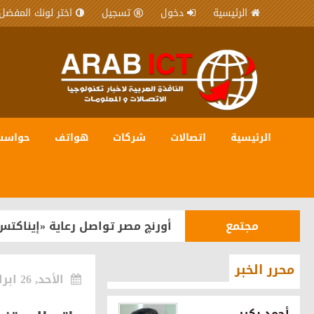
الرئيسية
دخول
تسجيل
اختر لونك المفضل
الرئيسية
اتصالات
شركات
هواتف
حواسب
شركات
المصرية للاتصالات WE شريك رقمي في مبادرة “يلا ساحل” لترسيخ مكانة الساحل الشمالي كوجهة سياحية عالمية
مجتمع
أورنچ مصر تواصل رعاية «إيناكتس
هواتف
OPPO تستعد لإطلاق سلسلة Reno16 في مصر بقدرات متطورة للذكاء الاصطناعي
محرر الخبر
الأحد, 26 ابرايل 2026
شركات
اورنچ تقود مشروع رقمنة تراث ما
أحمد بكير