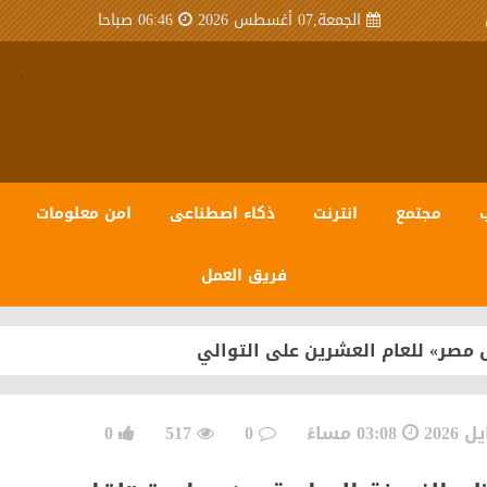
الجمعة,07 أغسطس 2026
06:46 صباحا
.
مجتمع
انترنت
ذكاء اصطناعى
امن معلومات
فريق العمل
 مصر» للعام العشرين على التوالي
03:08 مساءً
0
517
0
سبيرو عبر منظومة متكاملة تعتمد على أحدث تقنيات مراكز ال