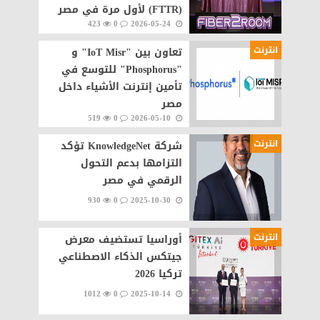
(FTTR) لأول مرة في مصر
423
0
2026-05-24
انترنت
تعاون بين "IoT Misr" و
"Phosphorus" للتوسع في
تأمين إنترنت الأشياء داخل
مصر
519
0
2026-05-10
انترنت
شركة KnowledgeNet تؤكد
التزامها بدعم التحول
الرقمي في مصر
930
0
2025-10-30
انترنت
أوراسيا تستضيف معرض
جيتكس الذكاء الاصطناعي
تركيا 2026
1012
0
2025-10-14