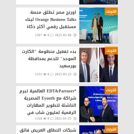
انترنت
اورنچ مصر تطلق منصة
Orange Business Talks لبناء
مستقبل رقمي أكثر ذكاءً
1367
0
2025-05-06
انترنت
بدء تفعيل منظومة "الكارت
الموحد" للدعم بمحافظة
بورسعيد
1331
0
2025-03-23
انترنت
*EDT&Partners العالمية تبرم
شراكة مع Eyouth المصرية
الناشئة لتطوير المهارات
الرقمية لمليون شاب في
1318
0
2025-01-25
إفريقيا والشرق الأوسط
انترنت
شبكات النطاق العريض فائق