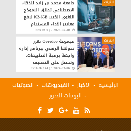
انترنت
جامعة محمد بن زايد للذكاء
الاصطناعي تطلق النموذج
اللغوي الكبير K2-65B لرفع
معايير الأداء المستدام
1439
0
2024-05-30
انترنت
مجموعة Ooredoo تعزز
تحولها الرقمي ببرنامج إدارة
واجهة برمجة التطبيقات،
وتحصل على التصنيف
3516
144
2024-03-06
الذهبي في برنامج شهادات
المطابقة من منتدى
الرئيسية
الاخبار
الفيديوهات
الصوتيات
البومات الصور