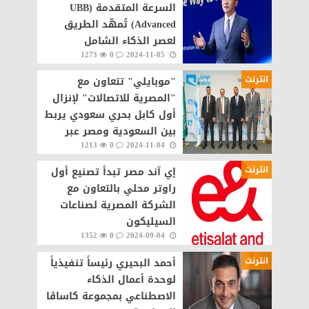
السرعة المتقدمة (UBB
Advanced) تُمهّد الطريق
لعصر الذكاء الشامل
1273
0
2024-11-05
انترنت
"موبايلي" تتعاون مع
"المصرية للاتصالات" لإنزال
أول كابل بحري سعودي يربط
بين السعودية ومصر عبر
1213
0
2024-11-04
البحر الأحمر
انترنت
إي آند مصر تبدأ تصنيع أول
راوتر محلي بالتعاون مع
الشركة المصرية لصناعات
السيليكون
1352
0
2024-09-04
انترنت
أحمد البحيري رئيساً تنفيذياً
لوحدة أعمال الذكاء
الاصطناعي بمجموعة كاساڤا