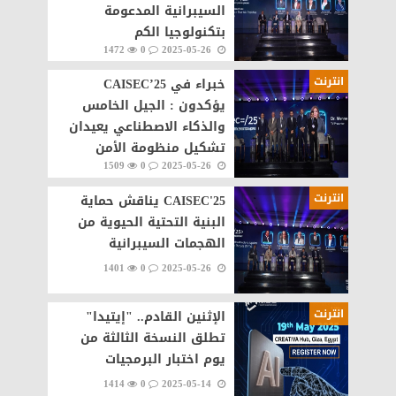
السيبرانية المدعومة
بتكنولوجيا الكم
1472
0
2025-05-26
انترنت
خبراء في CAISEC’25
يؤكدون : الجيل الخامس
والذكاء الاصطناعي يعيدان
تشكيل منظومة الأمن
1509
0
2025-05-26
السيبراني في قطاع
الاتصالات
انترنت
CAISEC'25 يناقش حماية
البنية التحتية الحيوية من
الهجمات السيبرانية
1401
0
2025-05-26
انترنت
الإثنين القادم.. "إيتيدا"
تطلق النسخة الثالثة من
يوم اختبار البرمجيات
1414
0
2025-05-14