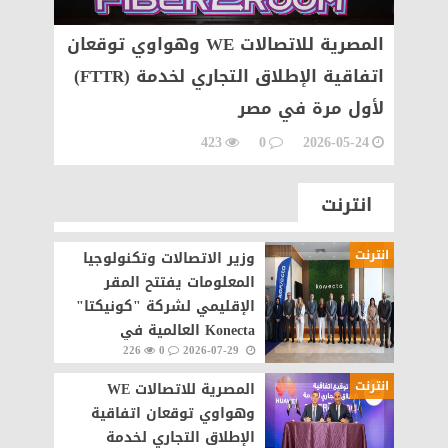
ات
المصرية للاتصالات WE وهواوي توقعان
كتا"
اتفاقية الإطلاق التجاري لخدمة (FTTR)
للتوس
لأول مرة في مصر
مصر
05-10
423
0
2026-05-24
انترنت
انترنت
وزير الاتصالات وتكنولوجيا
المعلومات يفتتح المقر
الإقليمي لشركة "كونيكتا"
Konecta العالمية في
226
0
2026-07-29
القاهرة الجديدة
انترنت
المصرية للاتصالات WE
وهواوي توقعان اتفاقية
الإطلاق التجاري لخدمة