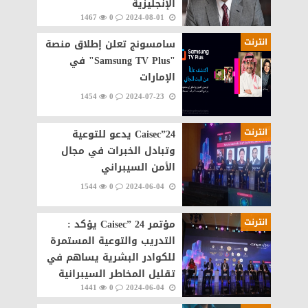
الإنجليزية
1467
0
2024-08-01
انترنت
سامسونج تعلن إطلاق منصة
"Samsung TV Plus" في
الإمارات
1454
0
2024-07-23
انترنت
Caisec”24 يدعو للتوعية
وتبادل الخبرات في مجال
الأمن السيبراني
1544
0
2024-06-04
انترنت
مؤتمر Caisec” 24 يؤكد :
التدريب والتوعية المستمرة
للكوادر البشرية يساهم في
تقليل المخاطر السيبرانية
1441
0
2024-06-04