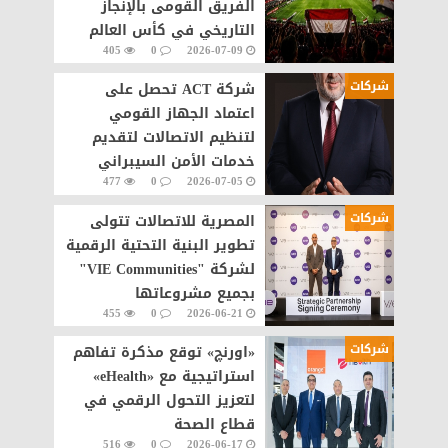
الفريق القومى بالإنجاز
التاريخي في كأس العالم
405
0
2026-07-09
شركات
شركة ACT تحصل على
اعتماد الجهاز القومي
لتنظيم الاتصالات لتقديم
خدمات الأمن السيبراني
477
0
2026-07-05
مصر
شركات
المصرية للاتصالات تتولى
تطوير البنية التحتية الرقمية
لشركة "VIE Communities"
بجميع مشروعاتها
455
0
2026-06-21
شركات
«اورنچ» توقع مذكرة تفاهم
استراتيجية مع «eHealth»
لتعزيز التحول الرقمي في
قطاع الصحة
516
0
2026-06-17