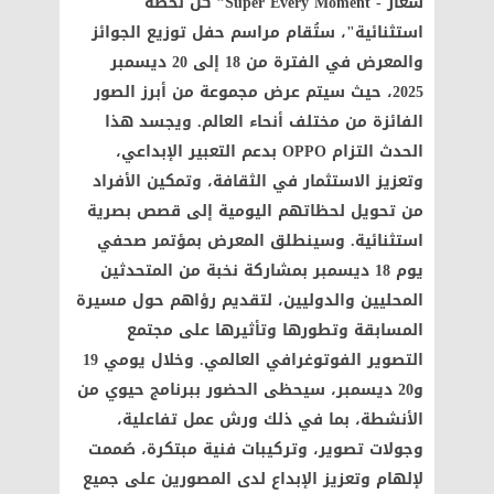
شعار - Super Every Moment” كل لحظة
استثنائية"، ستُقام مراسم حفل توزيع الجوائز
والمعرض في الفترة من 18 إلى 20 ديسمبر
2025، حيث سيتم عرض مجموعة من أبرز الصور
الفائزة من مختلف أنحاء العالم. ويجسد هذا
الحدث التزام OPPO بدعم التعبير الإبداعي،
وتعزيز الاستثمار في الثقافة، وتمكين الأفراد
من تحويل لحظاتهم اليومية إلى قصص بصرية
استثنائية. وسينطلق المعرض بمؤتمر صحفي
يوم 18 ديسمبر بمشاركة نخبة من المتحدثين
المحليين والدوليين، لتقديم رؤاهم حول مسيرة
المسابقة وتطورها وتأثيرها على مجتمع
التصوير الفوتوغرافي العالمي. وخلال يومي 19
و20 ديسمبر، سيحظى الحضور ببرنامج حيوي من
الأنشطة، بما في ذلك ورش عمل تفاعلية،
وجولات تصوير، وتركيبات فنية مبتكرة، صُممت
لإلهام وتعزيز الإبداع لدى المصورين على جميع