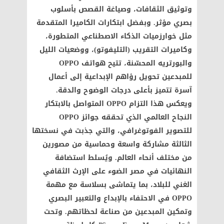
وتوثيق الثقافات، وصياغة القصص بأسلوب
بصري مؤثر. وبفضل ابتكارات الكاميرا المتقدمة
مثل خوارزميات الذكاء الاصطناعي المتطورة،
وكاميرات التقريب (التليفوتو)، ووضعيات الليل
والبورتريه المحسّنة، تتيح هواتف OPPO
للمبدعين تحويل رؤاهم الإبداعية إلى أعمال
آسرة تتميز بأعلى درجات الوضوح والدقة.
ويعكس هذا التزام OPPO المتواصل بالابتكار
النجاح العالمي الذي تحققه جوائز OPPO
للتصوير الفوتوغرافي، والتي جذبت في نسختها
الثالثة مشاركة واسعة وحماسية من مصورين
من مختلف أنحاء العالم. ويُسلط استضافة
النهائيات في مصر الضوء على الإرث الثقافي
الغني للبلاد، بما يتماشى بسلاسة مع مهمة
OPPO في الاحتفاء بالإبداع والتعبير البصري
وتمكين المبدعين من صناعة لحظاتهم. وتحت