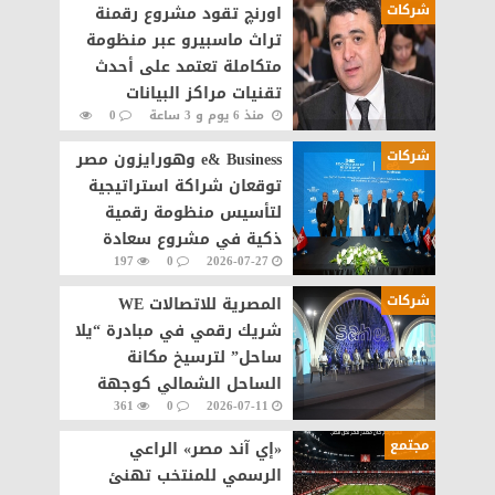
شركات
اورنچ تقود مشروع رقمنة
تراث ماسبيرو عبر منظومة
متكاملة تعتمد على أحدث
تقنيات مراكز البيانات
منذ 6 يوم و 3 ساعة
0
والذكاء الاصطناعى
159
شركات
e& Business وهورايزون مصر
توقعان شراكة استراتيجية
لتأسيس منظومة رقمية
ذكية في مشروع سعادة
197
0
2026-07-27
القاهرة الجديدة
شركات
المصرية للاتصالات WE
شريك رقمي في مبادرة “يلا
ساحل” لترسيخ مكانة
الساحل الشمالي كوجهة
361
0
2026-07-11
سياحية عالمية
مجتمع
«إي آند مصر» الراعي
الرسمي للمنتخب تهنئ