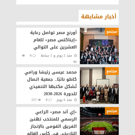
أخبار مشابهة
مجتمع
أورنچ مصر تواصل رعاية
«إيناكتس مصر» للعام
العشرين على التوالي
منذ 2 يوم و 1 ساعة
0
96
مجتمع
محمد عيسى رئيسًا ورامي
كاطو نائبًا.. جمعية اتصال
تُشكل مكتبها التنفيذي
للدورة 2026-2030
منذ 6 يوم
0
157
مجتمع
«إي آند مصر» الراعي
الرسمي للمنتخب تهنئ
الفريق القومى بالإنجاز
التاريخي في كأس العالم