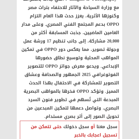
مع وزارة السياحة والآثار للاحتفاء بتراث مصر
وكنوزها الأثرية، يعزز حدث هذا العام التزام
OPPO بدعم المجتمع الفني المصري. وعلى مدار
العامين الماضيين، جذبت المسابقة أكثر من
20,000 مشاركة، إلى جانب تنظيم 17 ورشة عمل
وجولة تصوير، مما يعكس دور OPPO في تمكين
المواهب المحلية وتوسيع نطاق حضورها
الإبداعي. ويدعو معرض جوائز OPPO للتصوير
الفوتوغرافي 2025 الجمهور والصحافة وعشاق
التصوير للمشاركة في الاحتفال بهذا الحدث
المميز. وتؤكد OPPO فخرها بالمواهب البصرية
المبدعة التي تُسهم في تطوير فنون السرد
البصري، وتواصل دعمها لتمكين المبدعين من
تحويل الصور إلى أثر بصري مستدام.
سجل معنا
أو
سجل دخولك
حتى تتمكن من
تسجيل اعجابك بالخبر