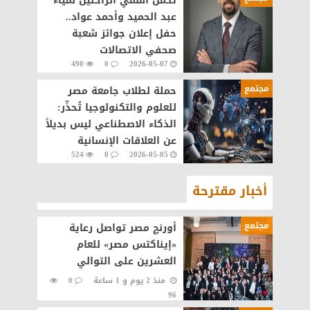
تحمل اسمي الراحلين لمياء
عبد الحميد وأحمد عواد..
حفل إعلان جوائز شعبة
صحفي الاتصالات
490
0
2026-05-07
والتكنولوجيا ١٥ مايو
مجتمع
حملة لطلاب جامعة مصر
للعلوم والتكنولوجيا تُحذّر:
الذكاء الاصطناعي ليس بديلاً
عن العلاقات الإنسانية
524
0
2026-05-05
أخبار مقترحة
مجتمع
أورنچ مصر تواصل رعاية
«إيناكتس مصر» للعام
العشرين على التوالي
منذ 2 يوم و 1 ساعة
0
96