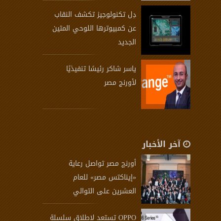
دِل تكنولوجيز تكشف النقاب
عن كمبيوترها اللوحي المتين
الجديد
ياسر شاكر رئيسًا تنفيذيًا
لأورنج مصر
آخر الأخبار
أورنچ مصر تواصل رعاية
«إيناكتس مصر» للعام
العشرين على التوالي
OPPO تستعد لإطلاق سلسلة