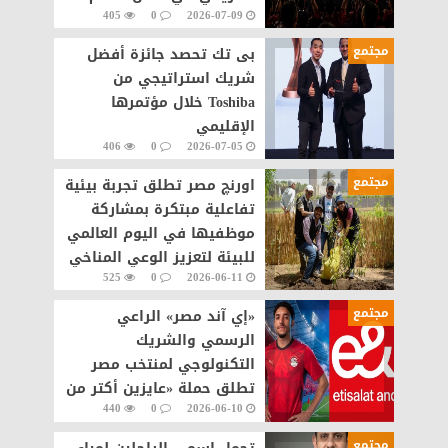
405
0
2026-07-09
مجتمع
بى تك تحصد جائزة أفضل
شريك استراتيجي من
Toshiba خلال مؤتمرها
الإقليمي
406
0
2026-07-05
مجتمع
اورنچ مصر تطلق تجربة بيئية
تفاعلية مبتكرة بمشاركة
موظفيها في اليوم العالمي
للبيئة لتعزيز الوعي المناخي
525
0
2026-06-11
مجتمع
«إي آند مصر» الراعي
الرسمي والشريك
التكنولوجي لمنتخب مصر
تطلق حملة «عايزين أكتر من
440
0
2026-06-10
اللي بنحلم بيه» في مونديال
2026
مجتمع