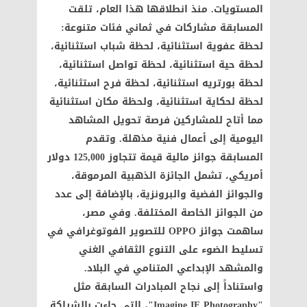
المستويات. منذ انطلاقها هذا العام، تلقت
المسابقة مشاركات في ثماني فئات متنوعة:
لحظة عفوية استثنائية، لحظة شباب استثنائية،
لحظة حية استثنائية، لحظة تواصل استثنائية،
لحظة بورتريه استثنائية، لحظة فرح استثنائية،
لحظة لحكاية استثنائية، ولحظة مكان استثنائية
مما أتاح للمشاركين فرصة تحويل المشاهد
اليومية إلى أعمال فنية مذهلة. وتقدم
المسابقة جوائز مالية قيمة تتجاوز 125,000 دولار
أمريكي، تشمل الجائزة الذهبية المرموقة،
والجوائز الفضية والبرونزية، بالإضافة إلى عدد
من الجوائز الخاصة المختلفة. وفي مصر،
ساهمت جوائز OPPO للتصوير الفوتوغرافي في
تسليط الضوء على التنوع الثقافي الغني
والمشهد الإبداعي المتنامي في البلاد.
واستناداً إلى نجاح المبادرات السابقة مثل
"Imagine IF Photography"، التي جاءت بالشراكة